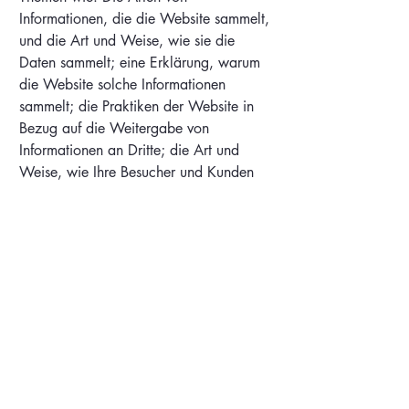
Informationen, die die Website sammelt,
und die Art und Weise, wie sie die
Daten sammelt; eine Erklärung, warum
die Website solche Informationen
sammelt; die Praktiken der Website in
Bezug auf die Weitergabe von
Informationen an Dritte; die Art und
Weise, wie Ihre Besucher und Kunden
ihre Rechte gemäß den einschlägigen
Datenschutzgesetzen ausüben können;
spezifische Praktiken im Zusammenhang
mit der Erhebung von Daten von
Minderjährigen und vieles mehr.
Weitere Informationen zu diesem Thema
finden Sie in unserem Artikel „
Erstellen
einer Datenschutzrichtlinie
“.