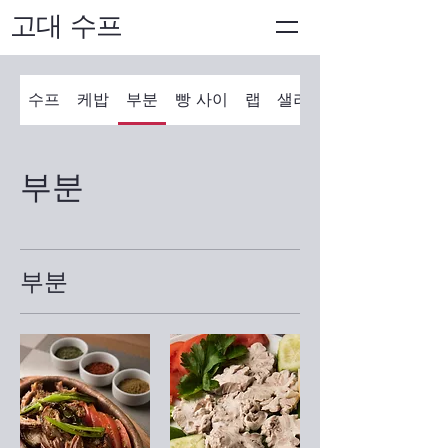
고대 수프
수프
케밥
부분
빵 사이
랩
샐러드
부분
부분