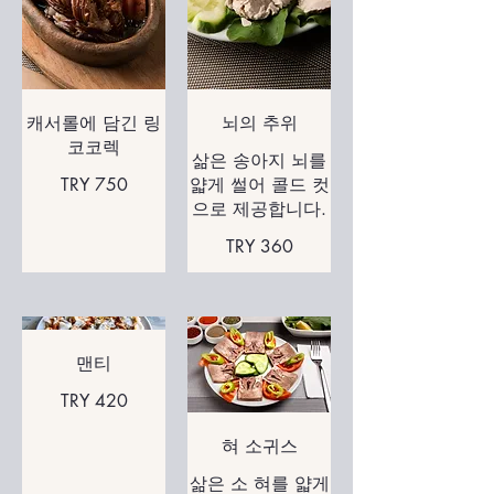
캐서롤에 담긴 링
뇌의 추위
코코렉
삶은 송아지 뇌를
TRY 750
얇게 썰어 콜드 컷
으로 제공합니다.
TRY 360
맨티
TRY 420
혀 소귀스
삶은 소 혀를 얇게