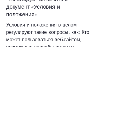
документ «Условия и
положения»
Условия и положения в целом
регулируют такие вопросы, как: Кто
может пользоваться веб-сайтом;
возможные способы оплаты;
заявление о том, что владелец веб-
сайта может изменить свои
предложения в будущем; виды
гарантий, которые владелец сайта
дает своим клиентам; ссылка на
вопросы интеллектуальной
собственности или авторских прав,
где это уместно; право владельца
веб-сайта приостановить или
аннулировать учетную запись
участника; и многое другое.
Более подробную информацию по