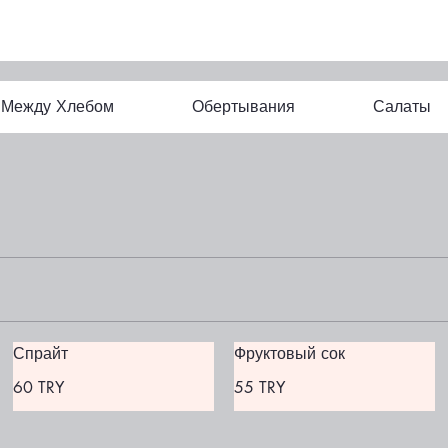
Между Хлебом
Обертывания
Салаты
Спрайт
Фруктовый сок
60 TRY
55 TRY