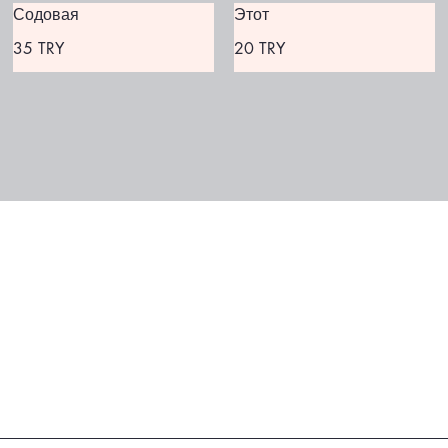
Содовая
Этот
35 TRY
20 TRY