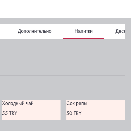
Дополнительно
Напитки
Десер
Холодный чай
Сок репы
55 TRY
50 TRY