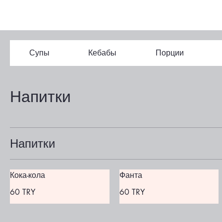
Супы
Кебабы
Порции
Напитки
Напитки
Кока-кола
Фанта
60 TRY
60 TRY