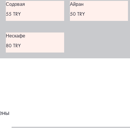
Содовая
Айран
55 TRY
50 TRY
Нескафе
80 TRY
ены