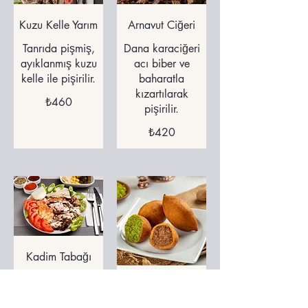
Kuzu Kelle Yarım
Arnavut Ciğeri
Tanrıda pişmiş,
Dana karaciğeri
ayıklanmış kuzu
acı biber ve
kelle ile pişirilir.
baharatla
kızartılarak
₺460
pişirilir.
₺420
Kadim Tabağı
Arnavut ciğeri,
İçli Köfte
yarım kelle, dil