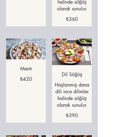
halinde söğüş
olarak sunulur.
₺360
Mantı
Dil Söğüş
₺420
Haşlanmış dana
dili ince dilimler
halinde söğüş
olarak sunulur.
₺390