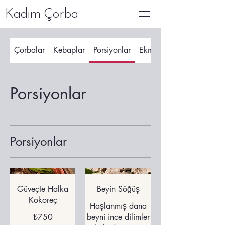
Kadim Çorba
Çorbalar
Kebaplar
Porsiyonlar
Ekmek Arası
Porsiyonlar
Porsiyonlar
Güveçte Halka
Beyin Söğüş
Kokoreç
Haşlanmış dana
₺750
beyni ince dilimler